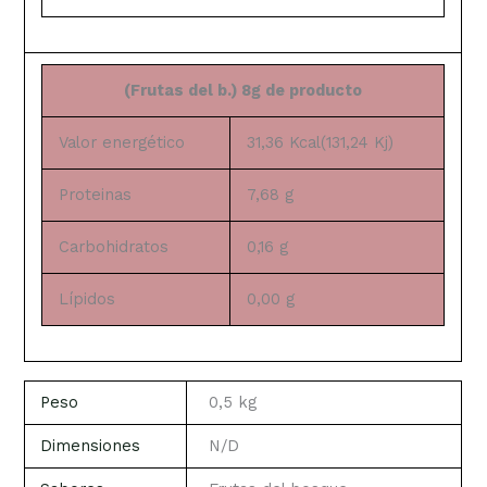
(Frutas del b.) 8g de producto
Valor energético
31,36 Kcal(131,24 Kj)
Proteinas
7,68 g
Carbohidratos
0,16 g
Lípidos
0,00 g
Peso
0,5 kg
Dimensiones
N/D