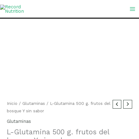
Ir
MA
al
ME
contenido
L-
Glutamina
500
g.
frutos
del
bosque
Y
sin
Inicio
/
Glutaminas
/ L-Glutamina 500 g. frutos del
sabor
bosque Y sin sabor
cantidad
Glutaminas
L-Glutamina 500 g. frutos del