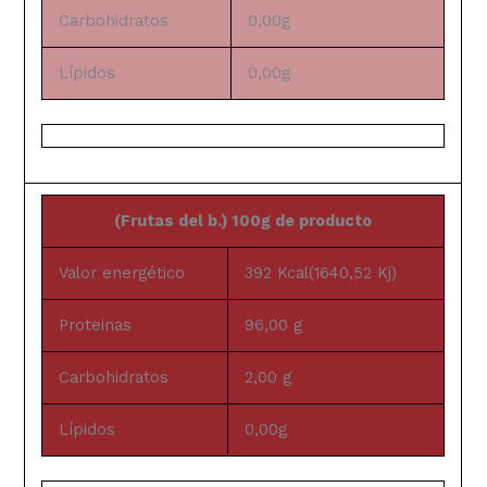
Carbohidratos
0,00g
Lípidos
0,00g
(Frutas del b.) 100g de producto
Valor energético
392 Kcal(1640,52 Kj)
Proteinas
96,00 g
Carbohidratos
2,00 g
Lípidos
0,00g