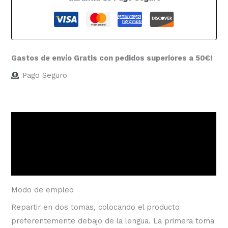
Gastos de envío Gratis con pedidos superiores a 50€!
Pago Seguro
Descripción
Información adicional
Valoraciones (0)
Modo de empleo
Repartir en dos tomas, colocando el producto
preferentemente debajo de la lengua. La primera toma