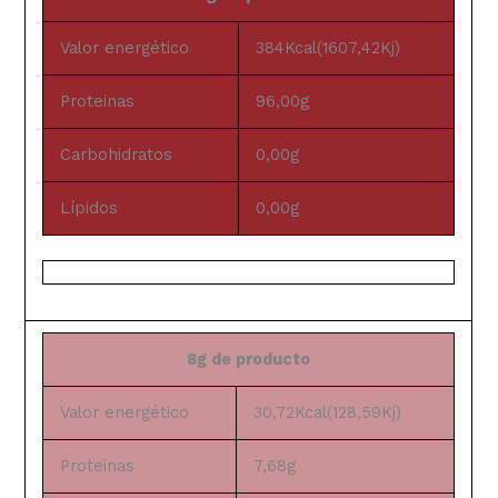
Valor energético
384Kcal(1607,42Kj)
Proteinas
96,00g
Carbohidratos
0,00g
Lípidos
0,00g
8g de producto
Valor energético
30,72Kcal(128,59Kj)
Proteinas
7,68g