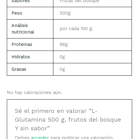
Sabores
Frutas del bosque
Peso
500g
Análisis
por cada 100 g.
nutricional
Proteinas
96g
Hidratos
0g
Grasas
0g
No hay valoraciones aún.
Sé el primero en valorar “L-
Glutamina 500 g. frutos del bosque
Y sin sabor”
Debes
acceder
para publicar una valoración.