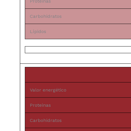
Proteinas
Carbohidratos
Lípidos
Valor energético
Proteinas
Carbohidratos