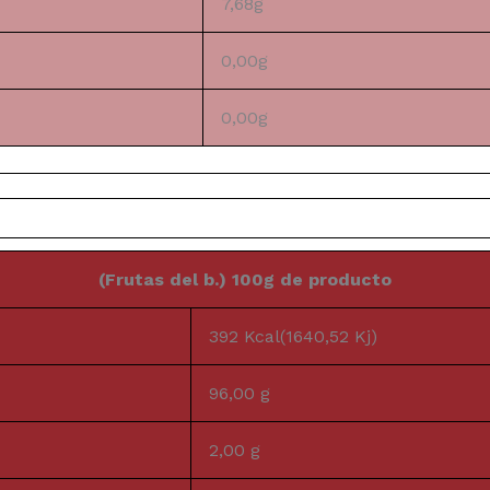
7,68g
0,00g
0,00g
(Frutas del b.) 100g de producto
392 Kcal(1640,52 Kj)
96,00 g
2,00 g