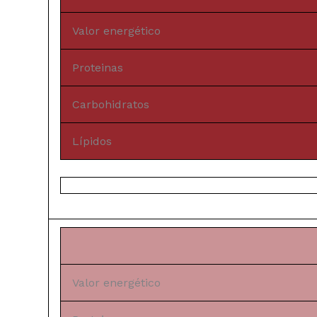
Valor energético
Proteinas
Carbohidratos
Lípidos
Valor energético