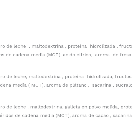
 de leche , maltodextrina , proteína hidrolizada , fructo
idos de cadena media (MCT), acido cítrico, aroma de fresa 
de leche, maltodextrina , proteína hidrolizada, fructosa
cadena media ( MCT), aroma de plátano , sacarina , sucral
de leche , maltodextrina, galleta en polvo molida, prote
céridos de cadena media (MCT), aroma de cacao , sacarina