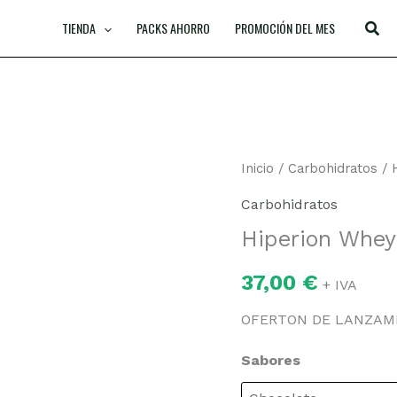
TIENDA
PACKS AHORRO
PROMOCIÓN DEL MES
Hiperion
Inicio
/
Carbohidratos
/ 
Whey
Carbohidratos
2
Hiperion Whey
Kg
cantidad
37,00
€
+ IVA
OFERTON DE LANZAMIE
Sabores