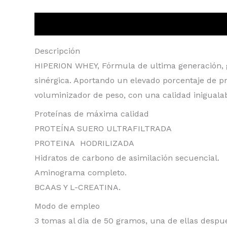
Descripción
Información adicional
Valoraci
Descripción
HIPERION WHEY, Fórmula de ultima generación, gr
sinérgica. Aportando un elevado porcentaje de 
voluminizador de peso, con una calidad inigualab
Proteínas de máxima calidad
PROTEÍNA SUERO ULTRAFILTRADA
PROTEINA HODRILIZADA
Hidratos de carbono de asimilación secuencial.
Aminograma completo.
BCAAS Y L-CREATINA.
Modo de empleo
3 tomas al dia de 50 gramos, una de ellas despu