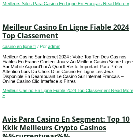
Meilleurs Sites Para Casino En Ligne En Français
Read More »
Meilleur Casino En Ligne Fiable 2024
Top Classement
casino en ligne fr
/ Por
admin
Meilleur Casino Sur Internet 2024 : Votre Top Ten Des Casinos
Fiables En France Content Jouez Au Meilleur Casino Sobre Ligne
Sur Mobile Aujourd’hui À Quoi Il Reste Important Para Prêter
Attention Lors Du Choix D’un Casino En Ligne Les Jeux
Disponible En Déambulant Le Casino Sur Internet Francais –
Online Casino Clic Interface & Filtres
Meilleur Casino En Ligne Fiable 2024 Top Classement
Read More
»
Avis Para Casino En Segment: Top 10
Kklk Meilleurs Crypto Casinos
%%currentyear%%