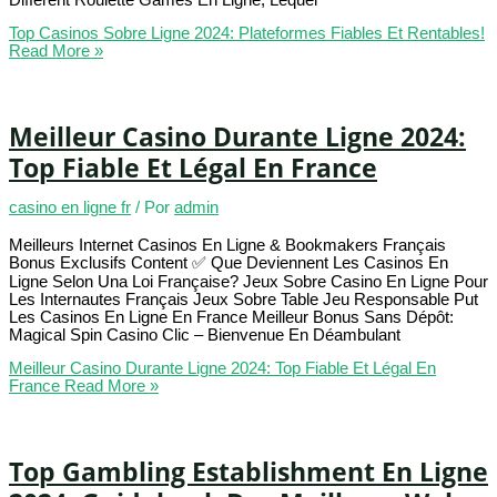
Top Casinos Sobre Ligne 2024: Plateformes Fiables Et Rentables!
Read More »
Meilleur Casino Durante Ligne 2024:
Top Fiable Et Légal En France
casino en ligne fr
/ Por
admin
Meilleurs Internet Casinos En Ligne & Bookmakers Français
Bonus Exclusifs Content ✅ Que Deviennent Les Casinos En
Ligne Selon Una Loi Française? Jeux Sobre Casino En Ligne Pour
Les Internautes Français Jeux Sobre Table Jeu Responsable Put
Les Casinos En Ligne En France Meilleur Bonus Sans Dépôt:
Magical Spin Casino Clic – Bienvenue En Déambulant
Meilleur Casino Durante Ligne 2024: Top Fiable Et Légal En
France
Read More »
Top Gambling Establishment En Ligne