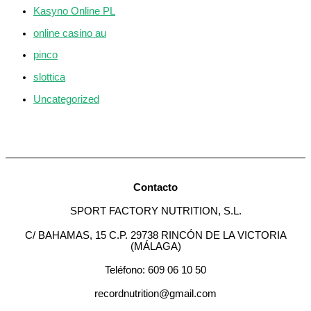
Kasyno Online PL
online casino au
pinco
slottica
Uncategorized
Contacto
SPORT FACTORY NUTRITION, S.L.
C/ BAHAMAS, 15 C.P. 29738 RINCÓN DE LA VICTORIA
(MÁLAGA)
Teléfono: 609 06 10 50
recordnutrition@gmail.com