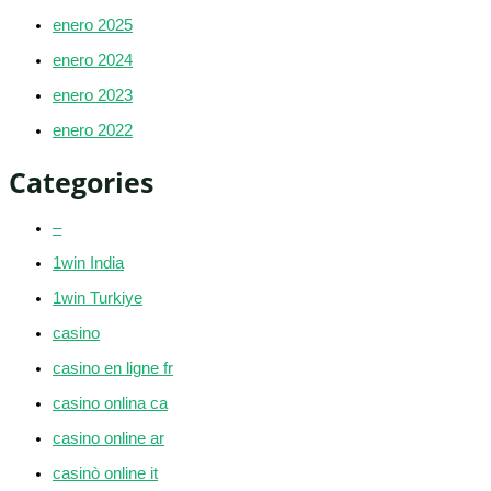
enero 2025
enero 2024
enero 2023
enero 2022
Categories
–
1win India
1win Turkiye
casino
casino en ligne fr
casino onlina ca
casino online ar
casinò online it