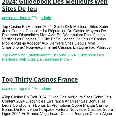
2024: Guidebook Des Meilleurs Web
Sites De Jeu
casino en ligne fr
/ Por
admin
Top Casino En Hachure 2024: Guide Kklk Meilleurs Sites Sobre
Jeux Content Consulter La Réputation Du Casino Moyens De
Paiement Disponibles Mon Avis En Déambulant Rizz Casino
Vérifier Les Origines Du Site Et Sa Licence De Jeu Le Casino
Mobile Puis-je Accéder Aux Derniers Sites Depuis Mon
Smartphone? Nouveaux Internet Casinos En Ligne Faq Pourquoi
Top Gambling Establishment En Ligne 2024: Guidebook Des
Meilleurs Web Sites De Jeu
Read More »
Top Thirty Casinos France
casino en ligne fr
/ Por
admin
«Top Casino En Trait 2024: Guide Des Meilleurs Sites Sobre Jeu
Content 2024 Disponibles En France Analyser Ses Bonus (et
Leurs Conditions! ) Bonus Et Promotions Sobre Manga Casino
Bonus De Bienvenue Ni Space Fortuna Nouveaux Casinos Sobre
Ligne 2024 En France Vegadream Casino Pourquoi Choisir Algun