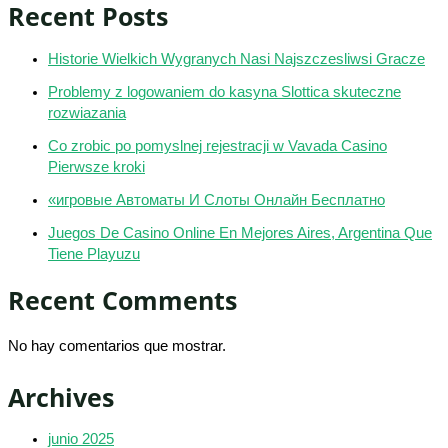
Recent Posts
Historie Wielkich Wygranych Nasi Najszczesliwsi Gracze
Problemy z logowaniem do kasyna Slottica skuteczne
rozwiazania
Co zrobic po pomyslnej rejestracji w Vavada Casino
Pierwsze kroki
«игровые Автоматы И Слоты Онлайн Бесплатно
Juegos De Casino Online En Mejores Aires, Argentina Que
Tiene Playuzu
Recent Comments
No hay comentarios que mostrar.
Archives
junio 2025