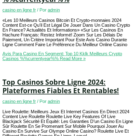
casino en ligne fr
/ Por
admin
«Les 10 Meilleurs Casinos Bitcoin Et Crypto-monnaies 2024
Content Est-ce Qu’il Est Légal De Jouer Dans Un Casino Crypto
En France? Actualités Et Informations» «Sur Les Casinos En
Hachure Français: Restez Informé! Zoom Sur Les Délais De
Paiement, Un Critère Important Pour Este Avis Casino Durante
Ligne Comment Faire Le Préférence Du Meilleur Online Casino
Avis Para Casino En Segment: Top 10 Kklk Meilleurs Crypto
Casinos %%currentyear%%
Read More »
Top Casinos Sobre Ligne 2024:
Plateformes Fiables Et Rentables!
casino en ligne fr
/ Por
admin
Live Roulette: Meilleurs Jeux Et Internet Casinos En Direct 2024
Content Live Roulette Roulette Live Key Features Of Live
Blackjack Sécurité Et Équité: Les Garanties D’un Casino En Ligne
Sûr Roulette En Se Promenant Sur Mobile Pourquoi Jouer Au
Casino En Survive Sur Olympe Online Casino? Roulette Live Et
Different Roulette Games En Ligne, Lequel