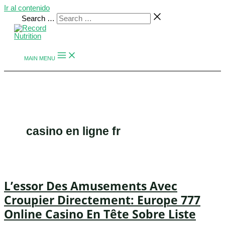
Ir al contenido
Search …
MAIN MENU
casino en ligne fr
L’essor Des Amusements Avec
Croupier Directement: Europe 777
Online Casino En Tête Sobre Liste