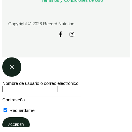
Términos y Condiciones de Uso
Copyright © 2026 Record Nutrition
Nombre de usuario o correo electrónico
Contraseña
Recuérdame