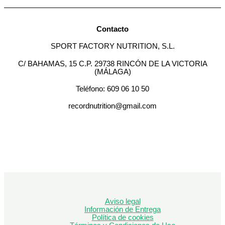
Contacto
SPORT FACTORY NUTRITION, S.L.
C/ BAHAMAS, 15 C.P. 29738 RINCÓN DE LA VICTORIA
(MÁLAGA)
Teléfono: 609 06 10 50
recordnutrition@gmail.com
Aviso legal
Información de Entrega
Política de cookies