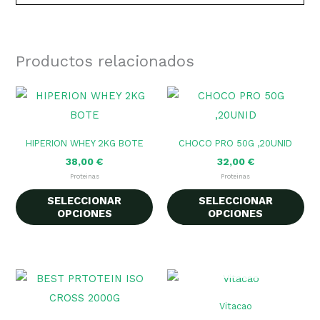
Productos relacionados
Este
Es
producto
pr
tiene
tie
HIPERION WHEY 2KG BOTE
CHOCO PRO 50G ,20UNID
múltiples
múl
38,00
€
32,00
€
variantes.
var
Proteinas
Proteinas
Las
La
SELECCIONAR
SELECCIONAR
opciones
op
OPCIONES
OPCIONES
se
se
pueden
pu
AGOTADO
elegir
ele
Este
en
en
producto
la
la
Vitacao
tiene