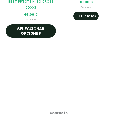
BEST PRTOTEIN ISO CROSS
10,00
€
página
pág
múltiples
2000G
Proteinas
de
de
variantes.
65,00
€
LEER MÁS
producto
pr
Las
Proteinas
opciones
SELECCIONAR
OPCIONES
se
pueden
elegir
en
la
página
de
producto
Contacto