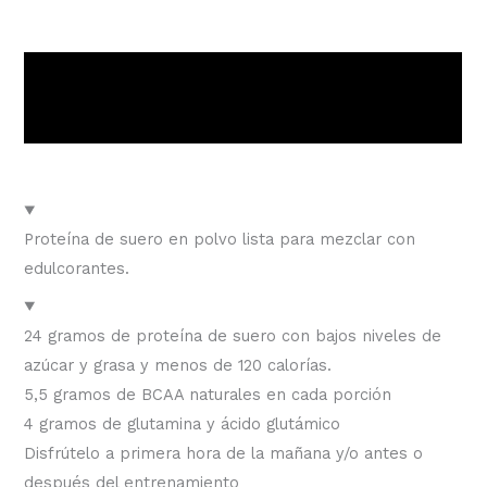
Descripción
Valoraciones (0)
Proteína de suero en polvo lista para mezclar con
edulcorantes.
24 gramos de proteína de suero con bajos niveles de
azúcar y grasa y menos de 120 calorías.
5,5 gramos de BCAA naturales en cada porción
4 gramos de glutamina y ácido glutámico
Disfrútelo a primera hora de la mañana y/o antes o
después del entrenamiento