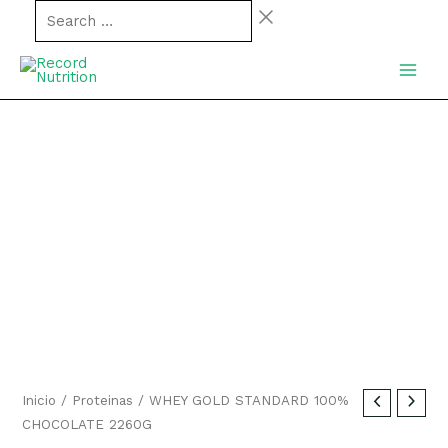
Ir
Search
al
…
MAIN
contenido
MEN
Inicio
/
Proteinas
/ WHEY GOLD STANDARD 100%
CHOCOLATE 2260G