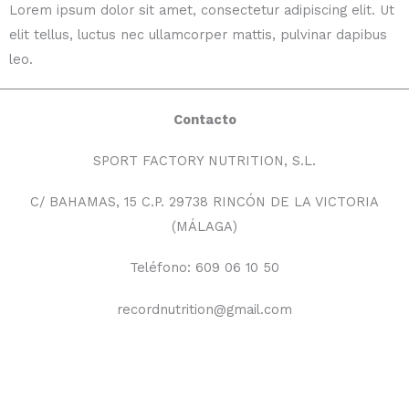
Lorem ipsum dolor sit amet, consectetur adipiscing elit. Ut
elit tellus, luctus nec ullamcorper mattis, pulvinar dapibus
leo.
Contacto
SPORT FACTORY NUTRITION, S.L.
C/ BAHAMAS, 15 C.P. 29738 RINCÓN DE LA VICTORIA
(MÁLAGA)
Teléfono: 609 06 10 50
recordnutrition@gmail.com