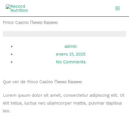
Ir
MAIN
al
MEN
contenido
Pinco Casino Пинко Казино
admin
enero 21, 2025
No Comments
Que ver de Pinco Casino Пинко Казино
Lorem ipsum dolor sit amet, consectetur adipiscing elit. Ut
elit tellus, luctus nec ullamcorper mattis, pulvinar dapibus
leo.