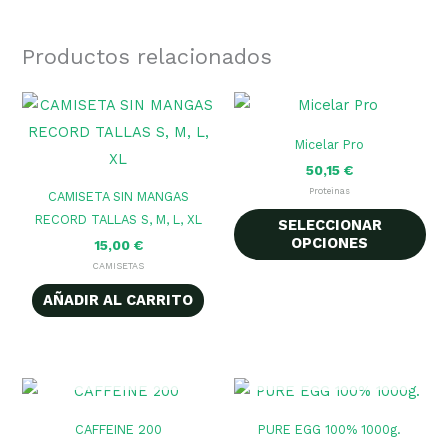
Productos relacionados
Es
pr
Micelar Pro
tie
50,15
€
múl
Proteinas
CAMISETA SIN MANGAS
var
RECORD TALLAS S, M, L, XL
SELECCIONAR
La
OPCIONES
15,00
€
op
CAMISETAS
se
AÑADIR AL CARRITO
pu
ele
AGOTADO
AGOTADO
en
la
pág
CAFFEINE 200
PURE EGG 100% 1000g.