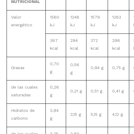
NUTRICIONAL
Valor
1560
1248
1579
1263
energético
kJ
kJ
kJ
kJ
367
294
372
298
kcal
kcal
kcal
kcal
0,70
0,56
Grasas
0,94 g
0,75 g
g
g
de las cuales
0,26
0,21 g
0,51 g
0,41 g
saturadas
g
Hidratos de
3,94
3,15 g
5,15 g
4,12 g
carbono
g
de los cuales
3,25
2,60