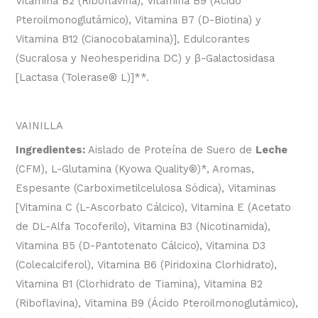
Vitamina B2 (Riboflavina), Vitamina B9 (Ácido
Pteroilmonoglutámico), Vitamina B7 (D-Biotina) y
Vitamina B12 (Cianocobalamina)], Edulcorantes
(Sucralosa y Neohesperidina DC) y
β
-Galactosidasa
[Lactasa (Tolerase
®
L)]**.
VAINILLA
Ingredientes:
Aislado de Proteína de Suero de
Leche
(CFM), L-Glutamina (Kyowa Quality
®
)*, Aromas,
Espesante (Carboximetilcelulosa Sódica), Vitaminas
[Vitamina C (L-Ascorbato Cálcico), Vitamina E (Acetato
de DL-Alfa Tocoferilo), Vitamina B3 (Nicotinamida),
Vitamina B5 (D-Pantotenato Cálcico), Vitamina D3
(Colecalciferol), Vitamina B6 (Piridoxina Clorhidrato),
Vitamina B1 (Clorhidrato de Tiamina), Vitamina B2
(Riboflavina), Vitamina B9 (Ácido Pteroilmonoglutámico),