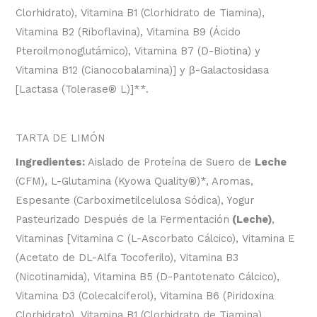
Clorhidrato), Vitamina B1 (Clorhidrato de Tiamina),
Vitamina B2 (Riboflavina), Vitamina B9 (Ácido
Pteroilmonoglutámico), Vitamina B7 (D-Biotina) y
Vitamina B12 (Cianocobalamina)] y
β
-Galactosidasa
[Lactasa (Tolerase
®
L)]**.
TARTA DE LIMÓN
Ingredientes:
Aislado de Proteína de Suero de
Leche
(CFM), L-Glutamina (Kyowa Quality
®
)*, Aromas,
Espesante (Carboximetilcelulosa Sódica), Yogur
Pasteurizado Después de la Fermentación
(Leche)
,
Vitaminas [Vitamina C (L-Ascorbato Cálcico), Vitamina E
(Acetato de DL-Alfa Tocoferilo), Vitamina B3
(Nicotinamida), Vitamina B5 (D-Pantotenato Cálcico),
Vitamina D3 (Colecalciferol), Vitamina B6 (Piridoxina
Clorhidrato), Vitamina B1 (Clorhidrato de Tiamina),