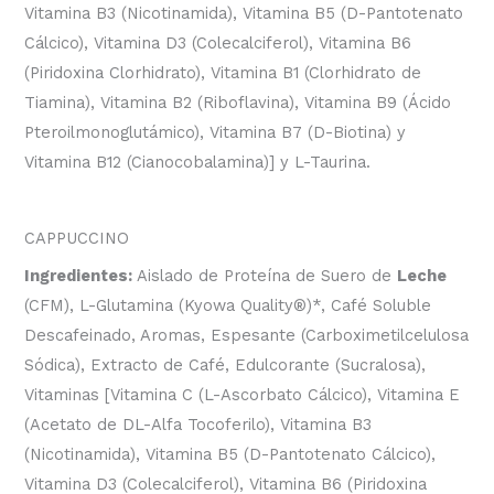
Vitamina B3 (Nicotinamida), Vitamina B5 (D-Pantotenato
Cálcico), Vitamina D3 (Colecalciferol), Vitamina B6
(Piridoxina Clorhidrato), Vitamina B1 (Clorhidrato de
Tiamina), Vitamina B2 (Riboflavina), Vitamina B9 (Ácido
Pteroilmonoglutámico), Vitamina B7 (D-Biotina) y
Vitamina B12 (Cianocobalamina)] y L-Taurina.
CAPPUCCINO
Ingredientes:
Aislado de Proteína de Suero de
Leche
(CFM), L-Glutamina (Kyowa Quality
®
)*, Café Soluble
Descafeinado, Aromas, Espesante (Carboximetilcelulosa
Sódica), Extracto de Café, Edulcorante (Sucralosa),
Vitaminas [Vitamina C (L-Ascorbato Cálcico), Vitamina E
(Acetato de DL-Alfa Tocoferilo), Vitamina B3
(Nicotinamida), Vitamina B5 (D-Pantotenato Cálcico),
Vitamina D3 (Colecalciferol), Vitamina B6 (Piridoxina