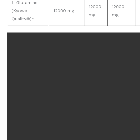
L-Glutamine
12000
12000
(Kyowa
12000 mg
mg
mg
Quality®)*