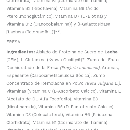
Clorhidrato), Vitamina B1 (Clorhidrato de Tiamina),
Vitamina B2 (Riboflavina), Vitamina B9 (Ácido
Pteroilmonoglutámico), Vitamina B7 (D-Biotina) y
Vitamina B12 (Cianocobalamina)] y
β
-Galactosidasa
[Lactasa (Tolerase
®
L)]**.
FRESA
Ingredientes:
Aislado de Proteína de Suero de
Leche
(CFM), L-Glutamina (Kyowa Quality
®
)*, Zumo del Fruto
Deshidratado de la Fresa
(Fragaria ananassa)
, Aromas,
Espesante (Carboximetilcelulosa Sódica), Zumo
Concentrado de Remolacha en Polvo
(Beta vulgaris
L.
)
,
Vitaminas [Vitamina C (L-Ascorbato Cálcico), Vitamina E
(Acetato de DL-Alfa Tocoferilo), Vitamina B3
(Nicotinamida), Vitamina B5 (D-Pantotenato Cálcico),
Vitamina D3 (Colecalciferol), Vitamina B6 (Piridoxina
Clorhidrato), Vitamina B1 (Clorhidrato de Tiamina),