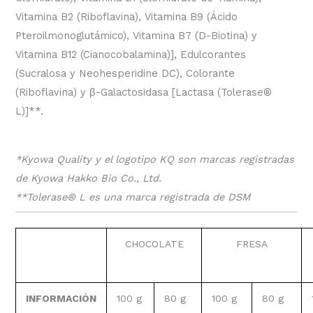
Vitamina B2 (Riboflavina), Vitamina B9 (Ácido
Pteroilmonoglutámico), Vitamina B7 (D-Biotina) y
Vitamina B12 (Cianocobalamina)], Edulcorantes
(Sucralosa y Neohesperidine DC), Colorante
(Riboflavina) y
β
-Galactosidasa [Lactasa (Tolerase
®
L)]**.
*Kyowa Quality y el logotipo KQ son marcas registradas
de Kyowa Hakko Bio Co., Ltd.
**Tolerase
®
L es una marca registrada de DSM
CHOCOLATE
FRESA
INFORMACIÓN
100 g
80 g
100 g
80 g