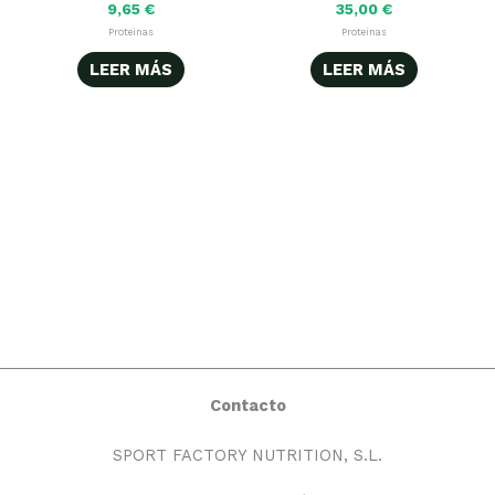
de
9,65
€
35,00
€
Proteinas
Proteinas
pr
LEER MÁS
LEER MÁS
Contacto
SPORT FACTORY NUTRITION, S.L.