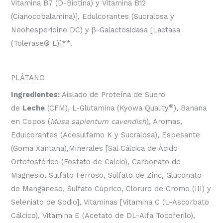
Vitamina B7 (D-Biotina) y Vitamina B12
(Cianocobalamina)], Edulcorantes (Sucralosa y
Neohesperidine DC) y
β
-Galactosidasa [Lactasa
(Tolerase
®
L)]**.
PLÁTANO
Ingredientes:
Aislado de Proteína de Suero
®
de
Leche
(CFM), L-Glutamina (Kyowa Quality
), Banana
en Copos (
Musa sapientum cavendish
), Aromas,
Edulcorantes (Acesulfamo K y Sucralosa), Espesante
(Goma Xantana),Minerales [Sal Cálcica de Ácido
Ortofosfórico (Fosfato de Calcio), Carbonato de
Magnesio, Sulfato Ferroso, Sulfato de Zinc, Gluconato
de Manganeso, Sulfato Cúprico, Cloruro de Cromo (III) y
Seleniato de Sodio], Vitaminas [Vitamina C (L-Ascorbato
Cálcico), Vitamina E (Acetato de DL-Alfa Tocoferilo),