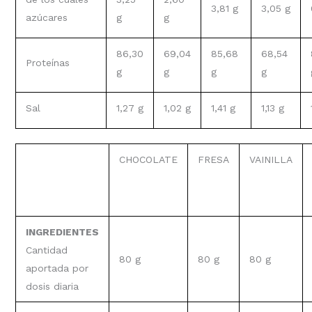
3,81 g
3,05 g
azúcares
g
g
86,30
69,04
85,68
68,54
Proteínas
g
g
g
g
Sal
1,27 g
1,02 g
1,41 g
1,13 g
CHOCOLATE
FRESA
VAINILLA
INGREDIENTES
Cantidad
80 g
80 g
80 g
aportada por
dosis diaria