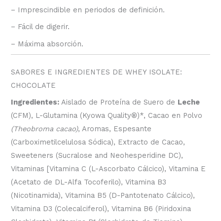
– Imprescindible en periodos de definición.
– Fácil de digerir.
– Máxima absorción.
SABORES E INGREDIENTES DE WHEY ISOLATE:
CHOCOLATE
Ingredientes:
Aislado de Proteína de Suero de
Leche
(CFM), L-Glutamina (Kyowa Quality
®
)*, Cacao en Polvo
(Theobroma cacao)
, Aromas, Espesante
(Carboximetilcelulosa Sódica), Extracto de Cacao,
Sweeteners (Sucralose and Neohesperidine DC),
Vitaminas [Vitamina C (L-Ascorbato Cálcico), Vitamina E
(Acetato de DL-Alfa Tocoferilo), Vitamina B3
(Nicotinamida), Vitamina B5 (D-Pantotenato Cálcico),
Vitamina D3 (Colecalciferol), Vitamina B6 (Piridoxina