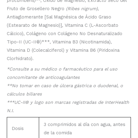
procumbens)**
, Óxido de Magnesio, Extracto Seco del
Fruto de Grosellero Negro
(Ribes nigrum)
,
Antiaglomerante [Sal Magnésica de Ácido Graso
(Estearato de Magnesio)], Vitamina C (L-Ascorbato
Cálcico), Colágeno con Colágeno No Desnaturalizado
Tipo-II (UC-II
®
)***, Vitamina B3 (Nicotinamida),
Vitamina D (Colecalciferol) y Vitamina B6 (Piridoxina
Clorhidrato).
*Consulte a su médico o farmacéutico para el uso
concomitante de anticoagulantes
**No tomar en caso de úlcera gástrica o duodenal, o
cálculos biliares
***UC-II
®
y logo son marcas registradas de InterHealth
N.I.
3 comprimidos al día con agua, antes
Dosis
de la comida