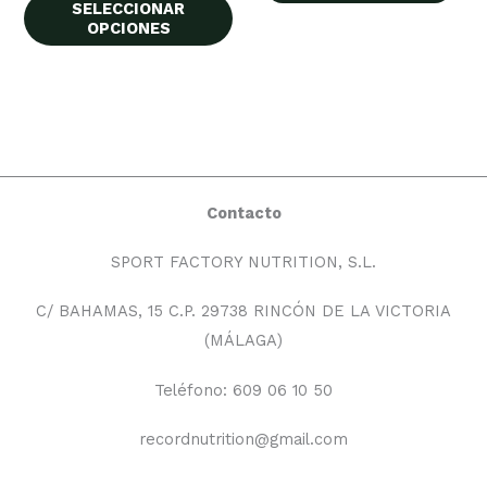
opciones
SELECCIONAR
OPCIONES
se
pueden
elegir
en
la
página
de
Contacto
producto
SPORT FACTORY NUTRITION, S.L.
C/ BAHAMAS, 15 C.P. 29738 RINCÓN DE LA VICTORIA
(MÁLAGA)
Teléfono: 609 06 10 50
recordnutrition@gmail.com