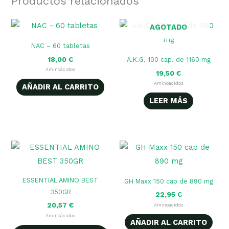
Productos relacionados
AGOTADO
NAC – 60 tabletas
18,00
€
A.K.G. 100 cap. de 1160 mg
Aminoácidos
19,50
€
Aminoácidos
AÑADIR AL CARRITO
LEER MÁS
Este
producto
tiene
ESSENTIAL AMINO BEST
GH Maxx 150 cap de 890 mg
múltiples
350GR
22,95
€
variantes.
20,57
€
Aminoácidos
Las
Aminoácidos
AÑADIR AL CARRITO