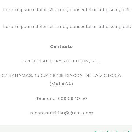
Lorem ipsum dolor sit amet, consectetur adipiscing elit. 
Lorem ipsum dolor sit amet, consectetur adipiscing elit. 
Contacto
SPORT FACTORY NUTRITION, S.L.
C/ BAHAMAS, 15 C.P. 29738 RINCÓN DE LA VICTORIA
(MÁLAGA)
Teléfono: 609 06 10 50
recordnutrition@gmail.com