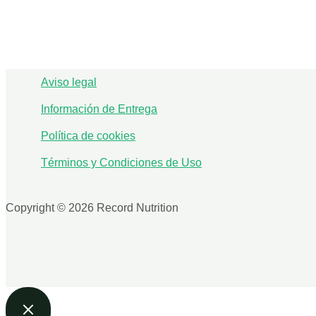
Aviso legal
Información de Entrega
Política de cookies
Términos y Condiciones de Uso
Copyright © 2026 Record Nutrition