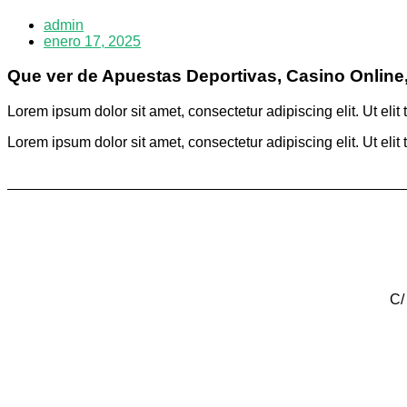
admin
enero 17, 2025
Que ver de Apuestas Deportivas, Casino Online
Lorem ipsum dolor sit amet, consectetur adipiscing elit. Ut elit 
Lorem ipsum dolor sit amet, consectetur adipiscing elit. Ut elit 
C/